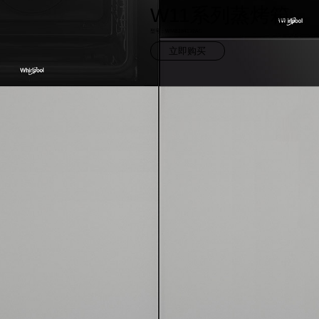
W11系列
蒸烤箱
型号：WMB184132AC
立即购买